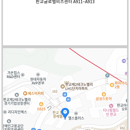
판교글로벌비즈센터 A911~A913
TEL
031-707-1891