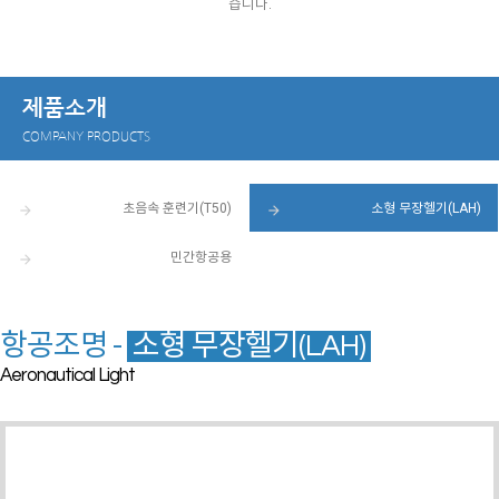
습니다.
제품소개
COMPANY PRODUCTS
초음속 훈련기(T50)
소형 무장헬기(LAH)
arrow_forward
arrow_forward
민간항공용
arrow_forward
항공조명 -
소형 무장헬기(LAH)
Aeronautical Light